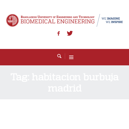
Tag:
habitacion burbuja
madrid