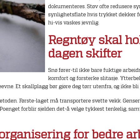
dokumenteres. Støv ofte redusere sy
synlighetsflate hvis trykket dekker 
hi-vis vaskes jevnlig.
Regntøy skal ho
dagen skifter
Snø fører-til ikke bare fuktige arbe
komfort og forsterke slitasje. Ytter
e. Et skallplagg bør gjøre deg tørr utenfra, og ikke bli 
metoden. Første-laget må transportere svette vekk. Gense
oenget forblir sjelden det-å velge tykkest tenkelig, samt
ganisering for bedre arb