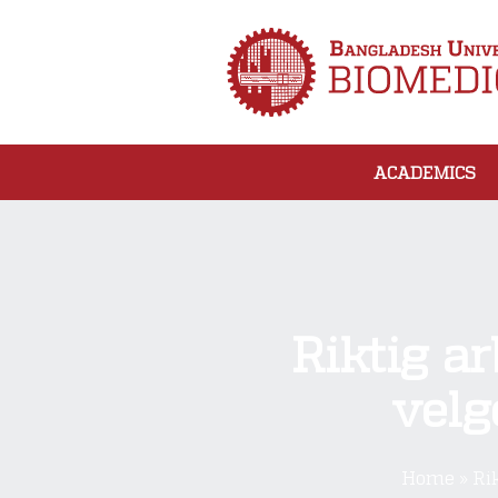
ACADEMICS
Riktig ar
velg
Home
»
Ri