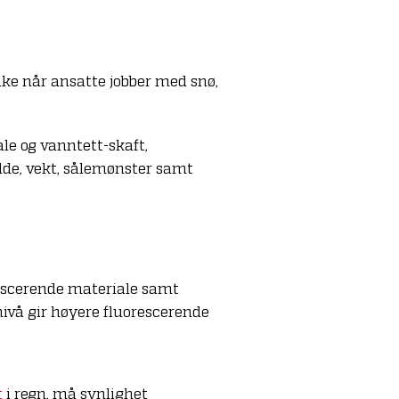
ake når ansatte jobber med snø,
ale og vanntett-skaft,
dde, vekt, sålemønster samt
rescerende materiale samt
nivå gir høyere fluorescerende
t
i regn, må synlighet