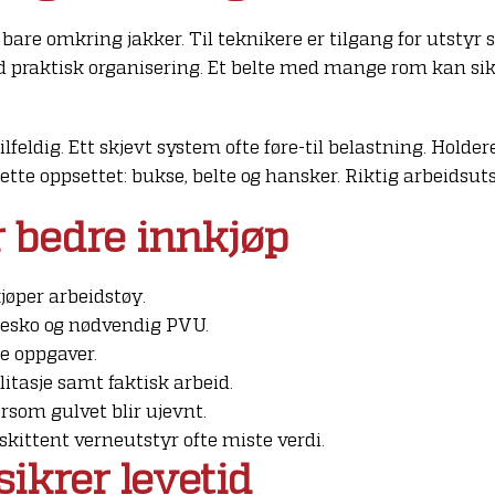
bare omkring jakker. Til teknikere er tilgang for utstyr s
praktisk organisering. Et belte med mange rom kan sikr
eldig. Ett skjevt system ofte føre-til belastning. Holde
ette oppsettet: bukse, belte og hansker. Riktig arbeidsut
r bedre innkjøp
jøper arbeidstøy.
nesko og nødvendig PVU.
e oppgaver.
itasje samt faktisk arbeid.
ersom gulvet blir ujevnt.
skittent verneutstyr ofte miste verdi.
ikrer levetid