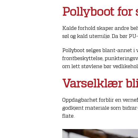
Pollyboot for 
Kalde forhold skaper andre beh
søl og kald utemiljø. Da bør PU
Pollyboot selges blant-annet i 
frontbeskyttelse, punkteringsv
om lett støvlene bør vedlikehol
Varselklær bl
Oppdagbarhet forblir en vernef
godkjent materiale som bidrar-
flate.