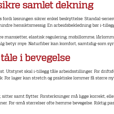
 sikre samlet dekning
 fordi løsningen sikrer enkel beskyttelse. Standal-serie
mindre hensiktsmessig. En arbeidsbekledning bør i-tille
re mansjetter, elastisk regulering, mobillomme, lårlo
lg betyr mye. Naturfiber kan komfort, samtidig-som synte
tåle i bevegelse
st. Utstyret skal i-tillegg tåle arbeidsstillinger. For drifts
 For lager kan stretch og praktiske lommer få større n
tter samt flytter. Forsterkninger må ligge korrekt, ellers 
ner. For-små størrelser ofte hemme bevegelse. Riktig pass