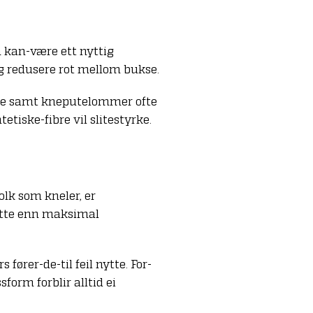
n kan-være ett nyttig
gg redusere rot mellom bukse.
mme samt kneputelommer ofte
tiske-fibre vil slitestyrke.
folk som kneler, er
ytte enn maksimal
fører-de-til feil nytte. For-
form forblir alltid ei