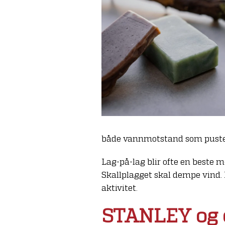
både vannmotstand som pusteevn
Lag-på-lag blir ofte en beste 
Skallplagget skal dempe vind. P
aktivitet.
STANLEY og or