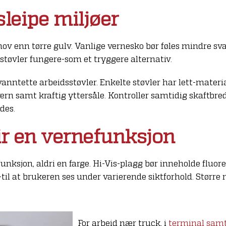
sleipe miljøer
ov enn tørre gulv. Vanlige vernesko bør føles mindre sv
-støvler fungere-som et tryggere alternativ.
vanntette arbeidsstøvler. Enkelte støvler har lett-materi
ern samt kraftig yttersåle. Kontroller samtidig skaftbre
des.
ir en vernefunksjon
unksjon, aldri en farge. Hi-Vis-plagg bør inneholde fluo
til at brukeren ses under varierende siktforhold. Større 
For arbeid nær truck, i
terminal sam