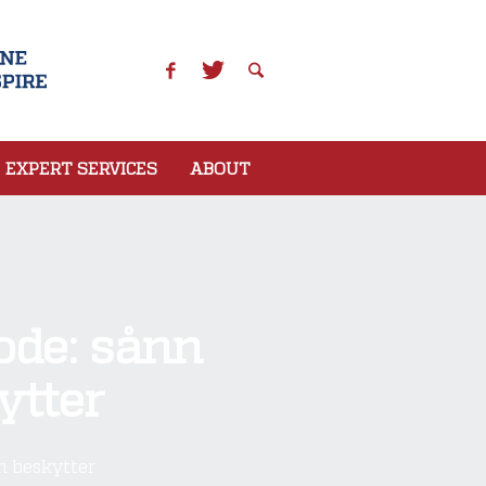
EXPERT SERVICES
ABOUT
hode: sånn
ytter
m beskytter