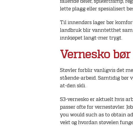
fallende deler, spikertramp, re
lette plagg eller spesialisert b
Til innendørs lager bør komfort
landbruk blir vanntetthet samt
innkjøpet langt-mer trygt.
Vernesko bør 
Støvler forblir vanligvis det 
stående-arbeid. Samtidig bør v
at-den skli.
S3-vernesko er aktuelt hvis a
passer ofte for vernestøvler. J
you would such as to obtain ad
vekt og hvordan støvelen funge