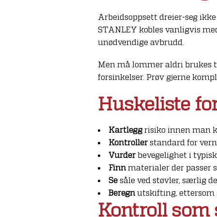
Arbeidsoppsett dreier-seg ikke 
STANLEY kobles vanligvis med 
unødvendige avbrudd.
Men må lommer aldri brukes tilf
forsinkelser. Prøv gjerne kompl
Huskeliste fo
Kartlegg
risiko innen man k
Kontroller
standard for ver
Vurder
bevegelighet i typisk
Finn
materialer der passer sl
Se
såle ved støvler, særlig d
Beregn
utskifting, ettersom 
Kontroll som s