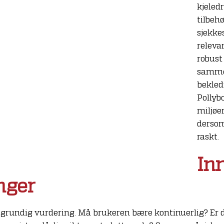
kjeledr
tilbeh
sjekkes
releva
robust
sammen
bekled
Pollyb
miljøe
dersom
raskt.
In
nger
grundig vurdering. Må brukeren bære kontinuerlig? Er d