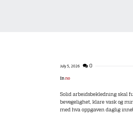
0
July 5, 2026
In
no
Solid arbeidsbekledning skal fu
bevegelighet, klare vask og min
med hva oppgaven daglig inne