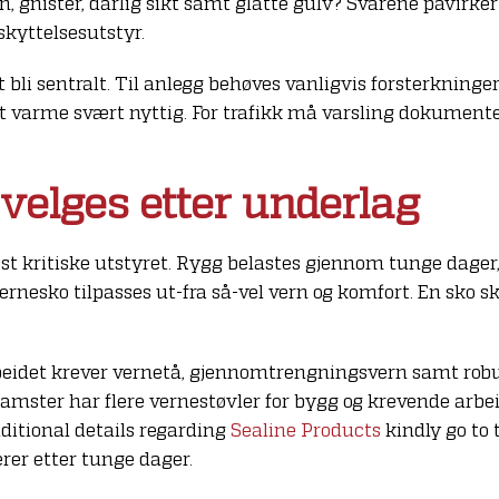
gn, gnister, dårlig sikt samt glatte gulv? Svarene påvirke
eskyttelsesutstyr.
 bli sentralt. Til anlegg behøves vanligvis forsterkninger
 varme svært nyttig. For trafikk må varsling dokumentere
velges etter underlag
mest kritiske utstyret. Rygg belastes gjennom tunge dage
ernesko tilpasses ut-fra så-vel vern og komfort. En sko s
rbeidet krever vernetå, gjennomtrengningsvern samt rob
obamster har flere vernestøvler for bygg og krevende arbei
ditional details regarding
Sealine Products
kindly go to 
rer etter tunge dager.