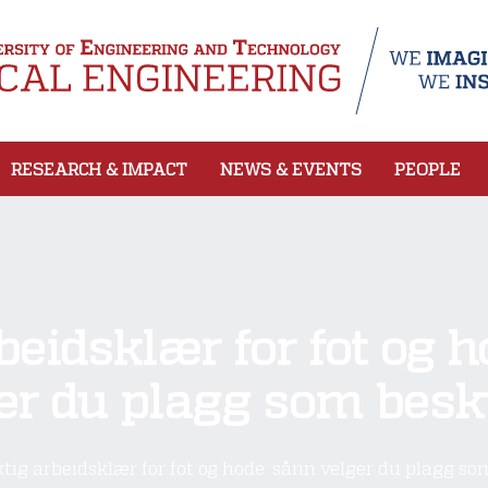
RESEARCH & IMPACT
NEWS & EVENTS
PEOPLE
beidsklær for fot og 
er du plagg som besk
ktig arbeidsklær for fot og hode: sånn velger du plagg so