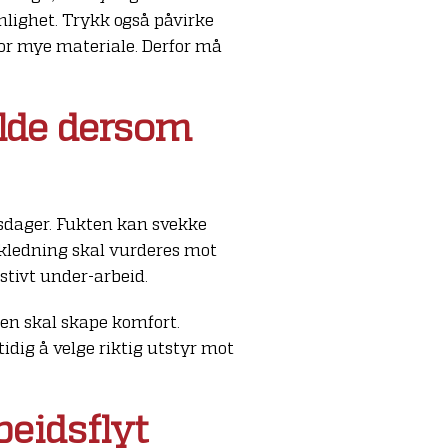
nlighet. Trykk også påvirke
for mye materiale. Derfor må
lde dersom
idsdager. Fukten kan svekke
bekledning skal vurderes mot
stivt under-arbeid.
ren skal skape komfort.
idig å velge riktig utstyr mot
eidsflyt