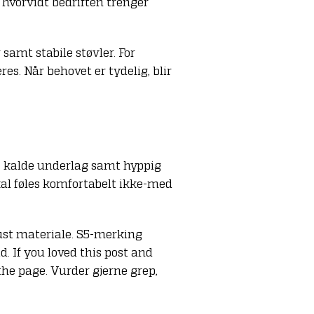
r hvorvidt bedriften trenger
 samt stabile støvler. For
s. Når behovet er tydelig, blir
r, kalde underlag samt hyppig
kal føles komfortabelt ikke-med
ust materiale. S5-merking
d. If you loved this post and
the page. Vurder gjerne grep,