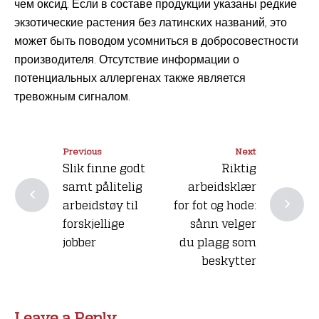
чем оксид. Если в составе продукции указаны редкие
экзотические растения без латинских названий, это
может быть поводом усомниться в добросовестности
производителя. Отсутствие информации о
потенциальных аллергенах также является
тревожным сигналом.
Previous
Next
Slik finne godt
Riktig
samt pålitelig
arbeidsklær
arbeidstøy til
for fot og hode:
forskjellige
sånn velger
jobber
du plagg som
beskytter
Leave a Reply