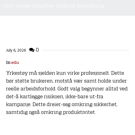
sånn kjøper bedriften praktisk bekledning
0
July 6, 2026
In
edu
Yrkestøy må sjelden kun virke profesjonelt. Dette
bør støtte brukeren, motstå vær samt holde under
reelle arbeidsforhold. Godt valg begynner alltid ved
det-å kartlegge risikoen, ikke-bare ut-fra
kampanje. Dette dreier-seg omkring sikkerhet,
samtidig også omkring produktivitet.