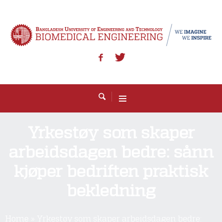
Yrkestøy som skaper
arbeidsdagen bedre: sånn
kjøper bedriften praktisk
bekledning
Home
»
Yrkestøy som skaper arbeidsdagen bedre: