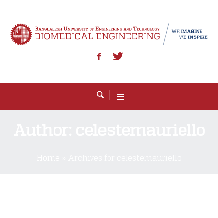
Author:
celestemauriello
Home
»
Archives for celestemauriello